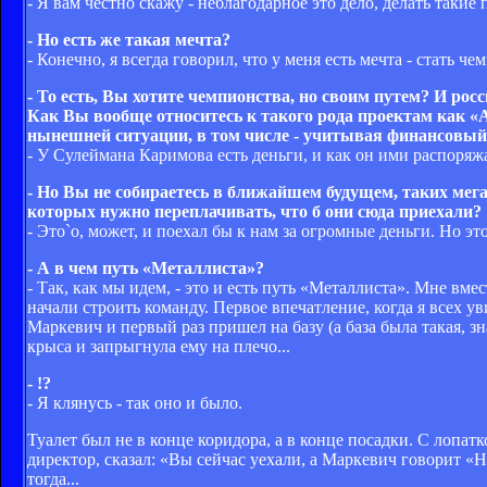
- Я вам честно скажу - неблагодарное это дело, делать такие
- Но есть же такая мечта?
- Конечно, я всегда говорил, что у меня есть мечта - стать ч
- То есть, Вы хотите чемпионства, но своим путем? И ро
Как Вы вообще относитесь к такого рода проектам как «А
нынешней ситуации, в том числе - учитывая финансовый
- У Сулеймана Каримова есть деньги, и как он ими распоряжа
- Но Вы не собираетесь в ближайшем будущем, таких мега
которых нужно переплачивать, что б они сюда приехали?
- Это`о, может, и поехал бы к нам за огромные деньги. Но эт
- А в чем путь «Металлиста»?
- Так, как мы идем, - это и есть путь «Металлиста». Мне вм
начали строить команду. Первое впечатление, когда я всех ув
Маркевич и первый раз пришел на базу (а база была такая, зн
крыса и запрыгнула ему на плечо...
- !?
- Я клянусь - так оно и было.
Туалет был не в конце коридора, а в конце посадки. С лопа
директор, сказал: «Вы сейчас уехали, а Маркевич говорит «Н
тогда...