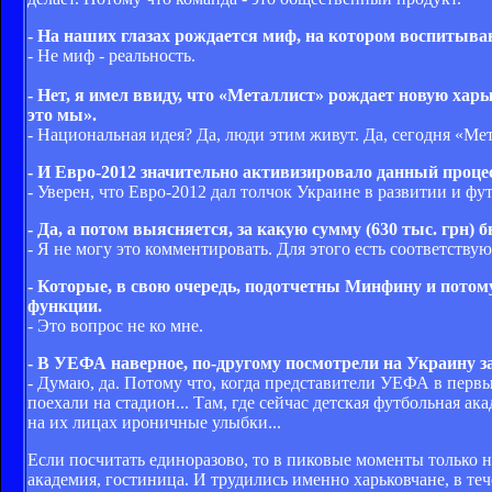
- На наших глазах рождается миф, на котором воспитыв
- Не миф - реальность.
- Нет, я имел ввиду, что «Металлист» рождает новую ха
это мы».
- Национальная идея? Да, люди этим живут. Да, сегодня «Мет
- И Евро-2012 значительно активизировало данный процес
- Уверен, что Евро-2012 дал толчок Украине в развитии и фу
- Да, а потом выясняется, за какую сумму (630 тыс. грн)
- Я не могу это комментировать. Для этого есть соответству
- Которые, в свою очередь, подотчетны Минфину и потом
функции.
- Это вопрос не ко мне.
- В УЕФА наверное, по-другому посмотрели на Украину з
- Думаю, да. Потому что, когда представители УЕФА в первый
поехали на стадион... Там, где сейчас детская футбольная ак
на их лицах ироничные улыбки...
Если посчитать единоразово, то в пиковые моменты только на 
академия, гостиница. И трудились именно харьковчане, в теч