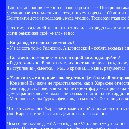
Так что мы одновременно начали строить все. Построили ака
увеличивается и увеличивается, причем порядка 100 детей п
Контракты детей продавали, куда угодно. Тренерам главное бы
Поэтому академией мы плотно занялись и продолжаем занима
латиноамериканской «игле» и все.
- Когда ждете первые «всходы»?
- У нас есть те же Радченко, Андриевский - ребята весьма не
- Вы лично посещаете матчи второй команды, дубля?
- Редко, конечно. Если я начну их постоянно посещать, то, д
выступления (-смеется, - РБК-Украина). Но мне, разумеется,
- Харьков уже ощущает последствия футбольной лихорад
- Конечно! Вы даже не представляете, как в Харькове относя
люди гордятся. Болельщики на интернет-форумах просто жи
демострациях людям выдавали флажки и они шли и гордились
«Металлист-Зальцбург» - февраль, начало в 22.00, присутств
Что есть сегодня в Харькове кроме этого? Авиазавод стоит, в
или Карерас, или Пласидо Доминго - так тоже нет.
Чем гордиться людям? А благодаря «Металлисту» у них появи
делает. Потому что команда - это общественный продукт.