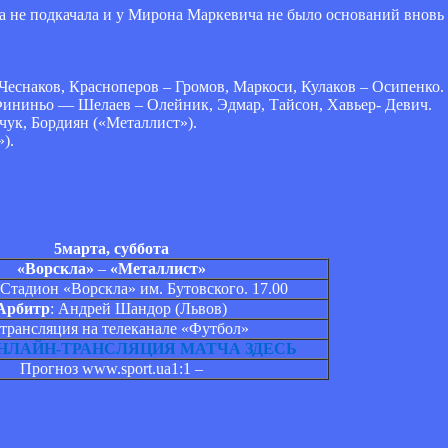
а не подкачала и у Мирона Маркевича не было оснований вновь 
Чеснаков, Красноперов – Громов, Маркоси, Кулаков – Осипенко.
Фининьо — Шелаев – Олейник, Эдмар, Тайсон, Хавьер- Девич.
чук, Бордиян («Металлист»).
).
5
марта
,
суббота
«Ворскла»
–
«
Металлист
»
 Стадион «Ворскла» им. Бутовского. 17.00
Арбитр
: Андрей Шандор (Львов)
трансляция на телеканале «Футбол»
НЛАЙН-ТРАНСЛЯЦИЯ МАТЧА ЗДЕСЬ
Прогноз
www.sport.ua
1:1 –