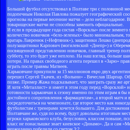
Большой футбол отсутствовал в Полтаве три с половиной мес
подопечным Николая Павлова пожалует географический сосе
прогнозы на первые весенние матчи – дело неблагодарное. В
товарищеские матчи не способны заменить официальные.
И если в предыдущие года состав «Ворсклы» после зимнего
количество новичков «бело-зеленых» было минимальным, то 
вратарь Лавренюк («Нефтяник»), защитники Лешко (днепродз
полузащитники Карпович (могилевский «Днепр») и Оберемк
посвященной представлению новичков, главный тренер полтав
субботу, то это будет уже неплохо. На наш взгляд, больше 
потери. На правах свободного агента перешел в «Зарю» пра
играть после травмы Матвеев.
Харьковчане прикупили за 15 миллионов евро двух аргентин
перешел Сергей Ткачев, из «Волыни» - Вячеслав Шарпар. Об
позже. Пример Жажа подсказывает, что заиграть сразу же а
И хотя «Металлист» и имеет в этом году перед «Ворсклой» 
готовности харьковчан к сезону именно по этим играм я бы 
достойного сопротивления «фармацевтам», а второй матч и 
сосредоточиться на чемпионате, где второе место как никогд
футболистам с тренерами хочется большего. Для достижения
Полтавчане же, судя по всему, будут довольны итоговым мес
игроки харьковского клуба, безусловно, классом повыше, пс
класс не понаслышке знает киевское «Динамо». Да и сам «Ме
неожиданно победили со счетом 3:2.