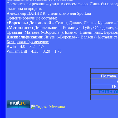
Состоится ли реванш – увидим совсем скоро. Лишь бы погод
стадиона огородом.
Александр ДАННИК, специально для Sport.ua
Ориентировочные составы
:
«Ворскла»:
Долганский – Селин, Даллку, Лешко, Курилов – 
«Металлист»:
Дишленкович - Романчук, Гуйе, Обрадович, 
Травмы
: Матвеев («Ворскла»), Бланко, Пшеничных, Березов
Дисквалификации
: Янузи («Ворскла»), Валяев («Металлист»
Котировки букмекеров:
Bwin – 4.9 – 3.2 – 1.7
William Hill – 4.33 – 3.20 – 1.73
Полтава.
ТВ-
НАША О