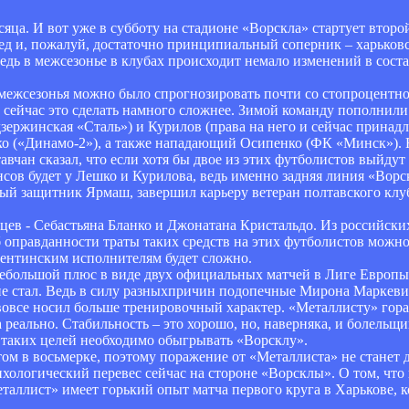
яца. И вот уже в субботу на стадионе «Ворскла» стартует второй
д и, пожалуй, достаточно принципиальный соперник – харьков
едь в межсезонье в клубах происходит немало изменений в соста
 межсезонья можно было спрогнозировать почти со стопроцентно
сейчас это сделать намного сложнее. Зимой команду пополнили
ержинская «Сталь») и Курилов (права на него и сейчас принад
о («Динамо-2»), а также нападающий Осипенко (ФК «Минск»). 
чан сказал, что если хотя бы двое из этих футболистов выйдут 
шансов будет у Лешко и Курилова, ведь именно задняя линия «Во
вый защитник Ярмаш, завершил карьеру ветеран полтавского клу
цев - Себастьяна Бланко и Джонатана Кристальдо. Из российск
 оправданности траты таких средств на этих футболистов можно
ргентинским исполнителям будет сложно.
небольшой плюс в виде двух официальных матчей в Лиге Европы 
не стал. Ведь в силу разныхпричин подопечные Мирона Маркевич
вовсе носил больше тренировочный характер. «Металлисту» гора
а реально. Стабильность – это хорошо, но, наверняка, и болельщи
 таких целей необходимо обыгрывать «Ворсклу».
том в восьмерке, поэтому поражение от «Металлиста» не станет д
ихологический перевес сейчас на стороне «Ворсклы». О том, что
таллист» имеет горький опыт матча первого круга в Харькове, к