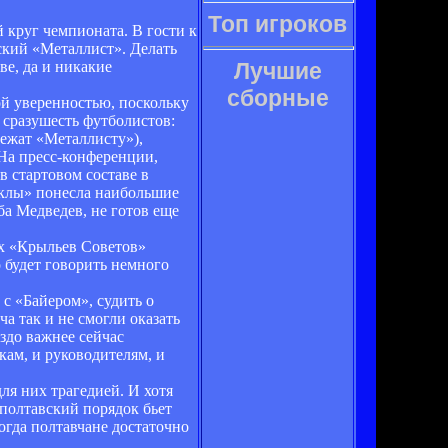
Топ игроков
 круг чемпионата. В гости к
ский «Металлист». Делать
ве, да и никакие
Лучшие
сборные
й уверенностью, поскольку
 сразушесть футболистов:
лежат «Металлисту»),
На пресс-конференции,
в стартовом составе в
рсклы» понесла наибольшие
ба Медведев, не готов еще
их «Крыльев Советов»
 будет говорить немного
с «Байером», судить о
а так и не смогли оказать
здо важнее сейчас
кам, и руководителям, и
ля них трагедией. И хотя
 полтавский порядок бьет
огда полтавчане достаточно