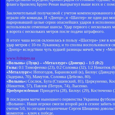
фланга бразилец Бруно Ренан выпрыгнул выше всех и с помо
Заключительный получасовой с учетом компенсированного в
играли обе команды. И «Днепр», и «Шахтер» не один раз могл
парировавший целые серии опаснейших ударов в исполнении
использовали отменные шансы. Удар первого с нескольких м
в ворота с нескольких метров после подачи штрафного.
В итоге чаша весов склонилась в пользу «Шахтера» уже в 
удар метров с 10-ти Луканюку, и то сполна воспользовался с
«Днепр» вследствии чуть худшей разницы мячей, чем у «Мет
www.fcdnipro.ua
«Волынь» (Луцк) – «Металлург» (Донецк) – 1:5 (0:2)
Голы:
0:1 Тимофеенко (23), 0:2 Соломка (32), 1:2 Никитюк (63
«Металлург»:
Непогодов, Барановский (к), Билоус (Давидчу
(Задерака, 70), Мамутов, Соломка (Дебелко, 80).
«Волынь»:
Сослюк, Бута (Сташевский, 81), Циркуненко, Кос
(Никитюк, 57), Павлов (Петрук, 74), Лысенко.
Предупреждения:
Приндетта (28), Билоус (29), Костюченко (3
В последнем матче нынешнего первенства Украины футболис
«Волыни». Наши игроки смогли второй раз в сезоне забить п
счетом 5:0, то сегодня подопечные Сергея Шищенко довольс
моментов – ключ к победе.