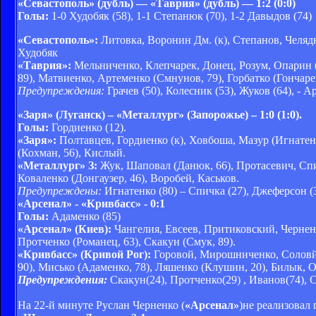
«Севастополь» (дубль) — «Таврия» (дубль) — 1:2 (0:0)
Голы:
1-0 Худобяк (58), 1-1 Степанюк (70), 1-2 Давыдов (74)
«Севастополь»:
Литовка, Воронин Дм. (к), Степанов, Челядн
Худобяк
«Таврия»:
Мельниченко, Клепчарек, Донец, Розум, Опарин (
89), Матвиенко, Артеменко (Смнунов, 79), Горбатко (Гончаре
Предупреждения:
Грачев (50), Колесник (53), Жуков (64), - 
«Заря» (Луганск) – «Металлург» (Запорожье) – 1:0 (1:0).
Голы:
Гордиенко (12).
«Заря»:
Полтавцев, Гордиенко (к), Ховбоша, Мазур (Игнатенк
(Кохман, 56), Кислый.
«Металлург» З:
Жук, Шаповал (Данюк, 66), Протасевич, Спичк
Коваленко (Донгаузер, 46), Воробей, Каськов.
Предупреждены:
Игнатенко (80) – Спичка (27), Джеферсон (3
«Арсенал» - «Кривбасс» - 0:1
Голы:
Адаменко (85)
«Арсенал» (Киев):
Чангелия, Евсеев, Притиковский, Черненк
Протченко (Романец, 63), Скакун (Смук, 89).
«Кривбасс» (Кривой Рог):
Горовой, Мирошниченко, Соловйо
90), Мисько (Адаменко, 78), Ляшенко (Клушин, 20), Билык, О
Предупреждения:
Скакун(24), Протченко(29) , Иванов(74), С
На 22-й минуте Руслан Черненко (
«Арсенал»
)не реализовал 