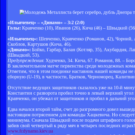
«Ильичевец» – «Динамо» – 3:2 (2:0)
Голы:
Кравченко (10), Иванов (26), Кича (46) – Швыдкий (56
«Ильичевец»:
Шевченко, Кравченко (Романов, 42), Чорний, 
Скоблов, Картушов (Кича, 46).
«Динамо»:
Бойко, Гарбар, Балан (Котляр, 35), Акубардия, Л
(Швыдкий, 53).
Предупреждения
: Худченко, 34. Кича, 67. Романов, 88. – Бор
В заключительном матче первенства среди молодежных ком
Отметим, что в этом поединке наставник нашей команды не
сборную (U-19), в частности, Братков, Черноморец, Калитви
Отсутствие ведущих защитников сказалось уже на 10-й минут
Константин с разворота пробил точно в левый верхний угол 
Кравченко, он убежал от защитников и пробил в дальний уго
Едва начался второй тайм, счет до разгромного довел вышед
настоящим потрясением для команды Хацкевича. Но следует 
минимума. Сначала Швыдкий после подачи штрафного головой
забив свой четвертый к ряду мяч в четырех последних играх
www.fcdynamo.kiev.ua