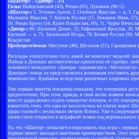
«Шахтер» - «Днепр» - 2:1
Голы:
Войцеховский (43), Ренан (65), Луканюк (90+2)
«Шахтер»:
1. Тетенко Артем, 2. Олейник Ярослав — к, 3. Га
Малышев Максим, 7. Кисиль Руслан (15. Луканюк Иван, 57), 
10. Ренан Бруно (14. Кулач Владислав, 89), 11. Чурко Вячесла
«Днепр»:
89. Шелихов Денис, 33. Рафальский Ярослав, 39. М
Евгений — к, 71. Загальский Игорь, 78. Беляев Руслан (90. 
Владислав
Предупреждения:
Мигунов (46), Шелихов (51), Гаращенков (7
Расклады относительно того, какой же комплект медалей за
Победа в Донецке автоматически приносила ей серебро, люб
основного конкурента «Днепра» харьковского «Металлиста».
Донецке» никак не представлялось возможым поставить дру
чемпионство. Вдобавок вследствие различных кадровых проб
Уже первые минуты поединка показали, что соперники достой
предпочтение. При этом, правда, в свой актив хозяева зап
вместо удара решил отдать накоротке поперек, и эту переда
взвинтить темп, что едва не воплотилось во взятие ворот 
удара головой с нескольких метров Илюка. Уже в следующей
своем стиле открылся в штрафной хозяев под вертикальную 
То, что «Шахтер» попытается переломить ход игры с первых
первых минут завладел заметным преимуществом. Этот перев
прострельной передачи, пробил рядом со стойкой. Однако, 