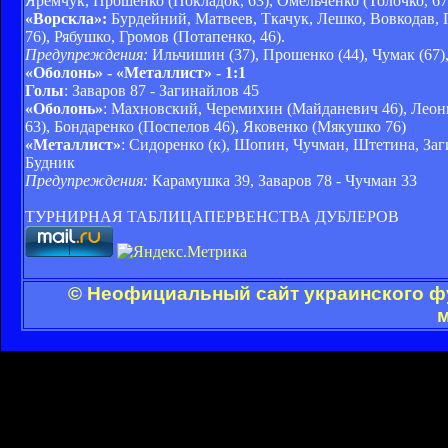
Яремчук, Прошенко (Покладок, 63), Омельченко (Толочко, 67)
«Ворскла»:
Бурдейний, Матвеев, Ткачук, Лешко, Вовкодав, П
76), Рябушко, Громов (Потапенко, 46).
Предупреждения:
Ильчишин (37), Прошенко (44), Чумак (67), 
«Оболонь» - «Металлист» - 1:1
Голы
: Заваров 87 - Загинайлов 45
«Оболонь»
: Махновский, Черемихин (Майданевич 46), Леони
63), Бондаренко (Поспелов 46), Яковенко (Мякушко 76)
«Металлист»
: Сидоренко (к), Шопин, Чучман, Штетина, Заг
Будник
Предупреждения:
Карамушка 39, Заваров 78 - Чучман 33
ТУРНИРНАЯ ТАБЛИЦАПЕРВЕНСТВА ДУБЛЕРОВ
© Неофициальный сайт украинского фу
м