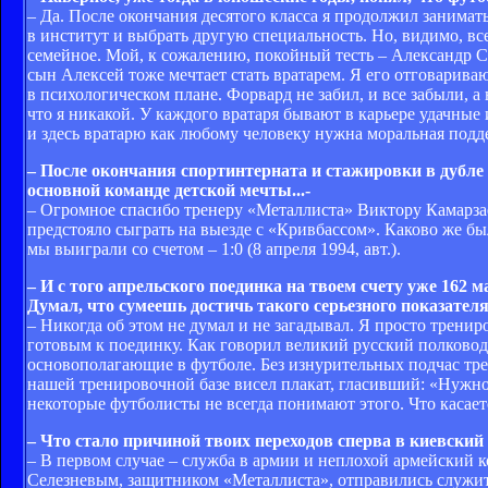
– Да. После окончания десятого класса я продолжил занимат
в институт и выбрать другую специальность. Но, видимо, все
семейное. Мой, к сожалению, покойный тесть – Александр С
сын Алексей тоже мечтает стать вратарем. Я его отговариваю
в психологическом плане. Форвард не забил, и все забыли, а
что я никакой. У каждого вратаря бывают в карьере удачные 
и здесь вратарю как любому человеку нужна моральная подд
– После окончания спортинтерната и стажировки в дубл
основной команде детской мечты...-
– Огромное спасибо тренеру «Металлиста» Виктору Камарзаев
предстояло сыграть на выезде с «Кривбассом». Каково же бы
мы выиграли со счетом – 1:0 (8 апреля 1994, авт.).
– И с того апрельского поединка на твоем счету уже 162
Думал, что сумеешь достичь такого серьезного показател
– Никогда об этом не думал и не загадывал. Я просто тренир
готовым к поединку. Как говорил великий русский полководе
основополагающие в футболе. Без изнурительных подчас трен
нашей тренировочной базе висел плакат, гласивший: «Нужно 
некоторые футболисты не всегда понимают этого. Что касает
– Что стало причиной твоих переходов сперва в киевски
– В первом случае – служба в армии и неплохой армейский
Селезневым, защитником «Металлиста», отправились служить.