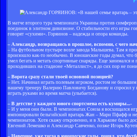
В матче второго тура чемпионата Украины против симфероп
поединок в элитном дивизионе. О стабильности его игры гов
говорят «сухими». Горяинов – надежда и опора команды.
– Александр, возвращаясь в прошлое, вспомни, с чего н
– На футбольном пустыре возле завода Малышева. Там я проп
произошло как-то необычно. В юношеские годы думал, что бу
умел бегать и метать спортивные снаряды. Еще занимался и
проходивших на стадионе «Металлист», я до сих пор не пони
– Ворота сразу стали твоей основной позицией?
– Нет. Начинал играть полевым игроком, ростом не большим 
нашему тренеру Валерию Павловичу Богданову и спросил у не
играть руками во время матча (улыбается).
– В детстве у каждого юного спортсмена есть кумиры...-
– И у меня они были. В чемпионатах Союза я восхищался иг
импонировали бельгийский вратарь Жан – Мари Пфафф и нем
чемпионатов. Хотя скажу откровенно, и в Харькове было дос
Евгений Лемешко и Александр Савченко, позже Игорь Кутепо
– Наверное, уже тогда в юношеские годы, понял, что фут