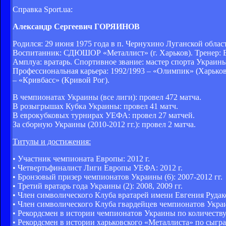
Справка Sport.ua:
Александр Сергеевич ГОРЯИНОВ
Родился: 29 июня 1975 года в п. Чернухино Луганской облас
Воспитанник: СДЮШОР «Металлист» (г. Харьков). Тренер: В
Амплуа: вратарь. Спортивное звание: мастер спорта Украины
Профессиональная карьера: 1992/1993 – «Олимпик» (Харьков)
– «Кривбасс» (Кривой Рог).
В чемпионатах Украины (все лиги): провел 472 матча.
В розыгрышах Кубка Украины: провел 41 матч.
В еврокубковых турнирах УЕФА: провел 27 матчей.
За сборную Украины (2010-2012 гг.): провел 2 матча.
Титулы и достижения:
• Участник чемпионата Европы: 2012 г.
• Четвертьфиналист Лиги Европы УЕФА: 2012 г.
• Бронзовый призер чемпионатов Украины (6): 2007-2012 гг.
• Третий вратарь года Украины (2): 2008, 2009 гг.
• Член символического Клуба вратарей имени Евгения Рудаков
• Член символического Клуба гвардейцев чемпионатов Украи
• Рекордсмен в истории чемпионатов Украины по количеств
• Рекордсмен в истории харьковского «Металлиста» по сыгр