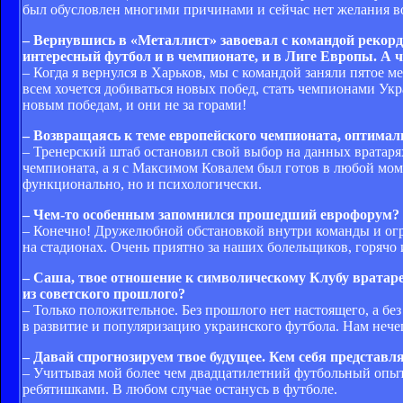
был обусловлен многими причинами и сейчас нет желания 
– Вернувшись в «Металлист» завоевал с командой рекорд
интересный футбол и в чемпионате, и в Лиге Европы. А ч
– Когда я вернулся в Харьков, мы с командой заняли пятое 
всем хочется добиваться новых побед, стать чемпионами Ук
новым победам, и они не за горами!
– Возвращаясь к теме европейского чемпионата, оптим
– Тренерский штаб остановил свой выбор на данных вратаря
чемпионата, а я с Максимом Ковалем был готов в любой моме
функционально, но и психологически.
– Чем-то особенным запомнился прошедший еврофорум?
– Конечно! Дружелюбной обстановкой внутри команды и огр
на стадионах. Очень приятно за наших болельщиков, горяч
– Саша, твое отношение к символическому Клубу вратарей
из советского прошлого?
– Только положительное. Без прошлого нет настоящего, а бе
в развитие и популяризацию украинского футбола. Нам нечег
– Давай спрогнозируем твое будущее. Кем себя представ
– Учитывая мой более чем двадцатилетний футбольный опыт,
ребятишками. В любом случае останусь в футболе.