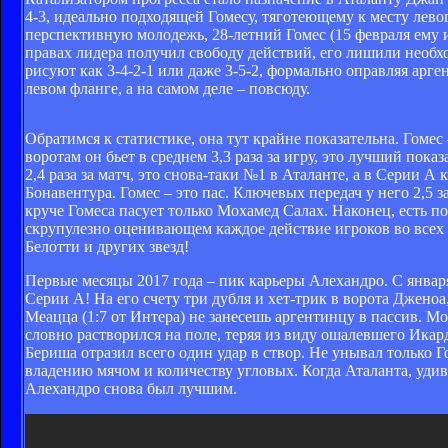
4-3, идеально подходящей Гомесу, тяготеющему к месту лево
перспективную молодежь, 28-летний Гомес (15 февраля ему и
правах лидера получил свободу действий, его лишили необхо
рисуют как 3-4-2-1 или даже 3-5-2, формально оправляя арген
левом фланге, а на самом деле – повсюду.
Обратимся к статистике, она тут крайне показательна. Гомес
воротам он бьет в среднем 3,3 раза за игру, это лучший пока
2,4 раза за матч, это снова-таки №1 в Аталанте, а в Серии
Бонавентура. Гомес – это пас. Ключевых передач у него 2,5 
круче Гомеса пасует только Мохамед Салах. Наконец, есть по
скрупулезно оценивающем каждое действие игроков во всех 
Белотти и других звезд!
Первые месяцы 2017 года – пик карьеры Алехандро. С января
Серии А! На его счету три дубля и хет-трик в ворота Джено
Меацца (1:7 от Интера) не занесешь аргентинцу в пассив. 
словно растворился на поле, теряя из виду ошалевшего Ика
Бериша отразил всего один удар в створ. Не унывал только 
владению мячом и количеству угловых. Когда Аталанта, удив
Алехандро снова был лучшим.