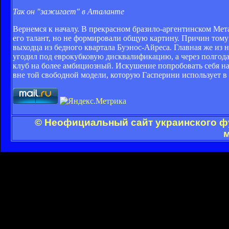
Так он "зажигает" в Аталанте
Вернемся к началу. В прекрасном бразило-аргентинском Мет
его талант, но не формировали общую картину. Причин тому
выходца из бедного квартала Буэнос-Айреса. Главная же из 
угодил под еврокубковую дисквалификацию, а через полгода н
клуб на более амбициозный. Искушение попробовать себя на 
вне той свободной модели, которую Гасперини использует в 
© Неофициальный сайт украинского фу
м