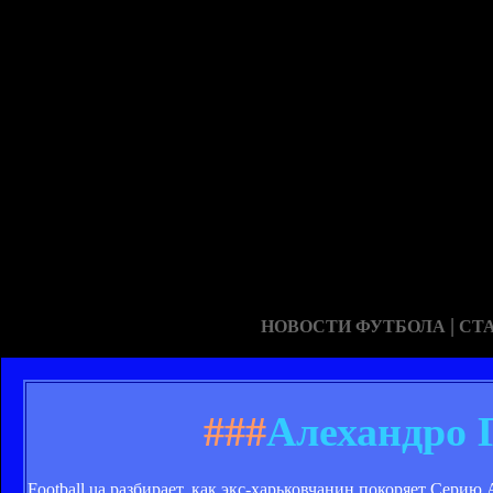
|
НОВОСТИ ФУТБОЛА
СТ
###
Алехандро 
Football.ua разбирает, как экс-харьковчанин покоряет Серию 