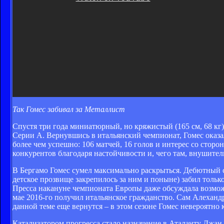
Так Гомес забивал за Металлист
Спустя три года миниатюрный, но кряжистый (165 см, 68 кг
Серии А. Вернувшись в итальянский чемпионат, Гомес оказалс
более чем успешно: 106 матчей, 16 голов и интерес со стор
конкурентов благодаря настойчивости и, чего там, внушител
В Бергамо Гомес сумел максимально раскрыться. Дебютный с
детское прозвище закрепилось за ним и поныне) забил только 
Пресса накануне чемпионата Европы даже обсуждала возмож
мае 2016-го получил итальянское гражданство. Сам Алехандр
данной теме еще вернутся – в этом сезоне Гомес невероятно 
Катализатором прогресса стало назначение в Аталанту Джан